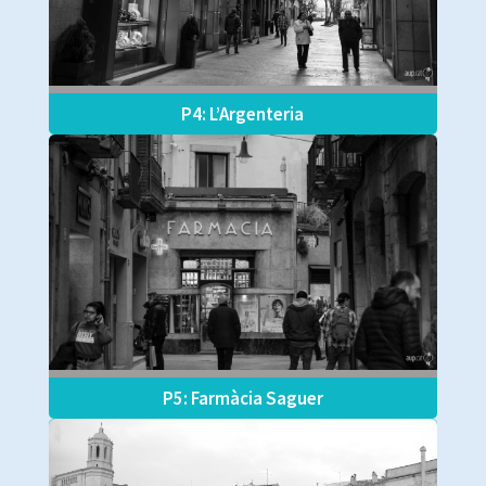
P4: L’Argenteria
P5: Farmàcia Saguer