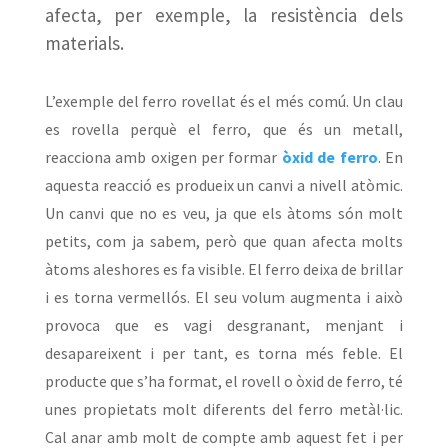
afecta, per exemple, la resistència dels
materials.
L’exemple del ferro rovellat és el més comú. Un clau
es rovella perquè el ferro, que és un metall,
reacciona amb oxigen per formar
òxid de ferro
. En
aquesta reacció es produeix un canvi a nivell atòmic.
Un canvi que no es veu, ja que els àtoms són molt
petits, com ja sabem, però que quan afecta molts
àtoms aleshores es fa visible. El ferro deixa de brillar
i es torna vermellós. El seu volum augmenta i això
provoca que es vagi desgranant, menjant i
desapareixent i per tant, es torna més feble. El
producte que s’ha format, el rovell o òxid de ferro, té
unes propietats molt diferents del ferro metàl·lic.
Cal anar amb molt de compte amb aquest fet i per