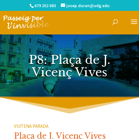
679 252 083
josep.duran@udg.edu
P8: Plaça de J.
Vicenç Vives
VUITENA PARADA
Plaça de J. Vicenç Vives