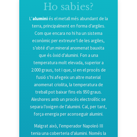
Ho sabies?
L’
alumini
és el metall més abundant de la
terra, principalment en forma d’argiles.
Com que encara no hi ha un sistema
econòmic per extreure’l de les argiles,
s’obté d’un mineral anomenat bauxita
que és òxid d’alumini. Fon a una
temperatura molt elevada, superior a
2.000 graus, tot i que, si en el procés de
fusió s’hi afegeix un altre material
anomenat criolita, la temperatura de
treball pot baixar fins els 950 graus.
Aleshores amb un procés electrolític se
separa l’oxigen de l’alumini. Cal, per tant,
força energia per aconseguir alumini.
Malgrat això, l’emperador Napoleó III
tenia una coberteria d’alumini. Només la