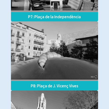
P7: Plaça de la Independència
P8: Plaça de J. Vicenç Vives