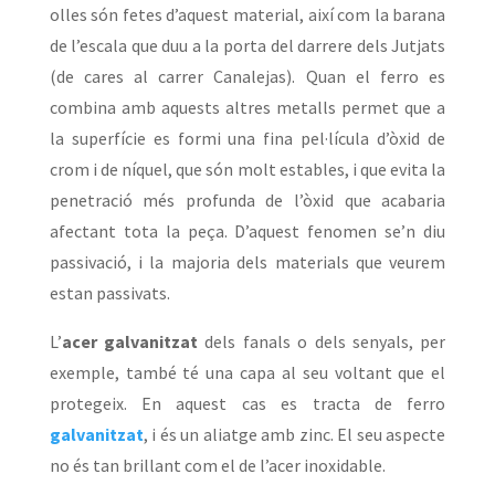
olles són fetes d’aquest material, així com la barana
de l’escala que duu a la porta del darrere dels Jutjats
(de cares al carrer Canalejas). Quan el ferro es
combina amb aquests altres metalls permet que a
la superfície es formi una fina pel·lícula d’òxid de
crom i de níquel, que són molt estables, i que evita la
penetració més profunda de l’òxid que acabaria
afectant tota la peça. D’aquest fenomen se’n diu
passivació, i la majoria dels materials que veurem
estan passivats.
L’
acer galvanitzat
dels fanals o dels senyals, per
exemple, també té una capa al seu voltant que el
protegeix. En aquest cas es tracta de ferro
galvanitzat
, i és un aliatge amb zinc. El seu aspecte
no és tan brillant com el de l’acer inoxidable.