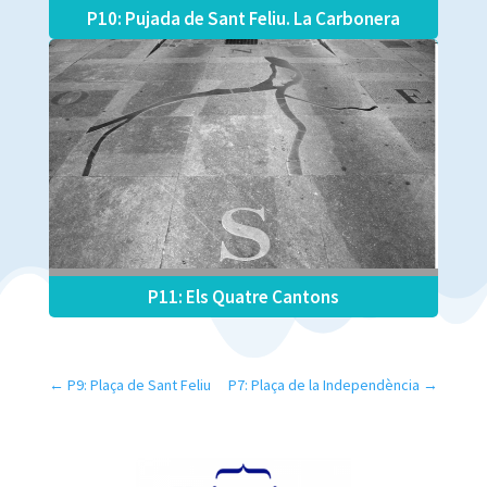
P10: Pujada de Sant Feliu. La Carbonera
P11: Els Quatre Cantons
←
P9: Plaça de Sant Feliu
P7: Plaça de la Independència
→