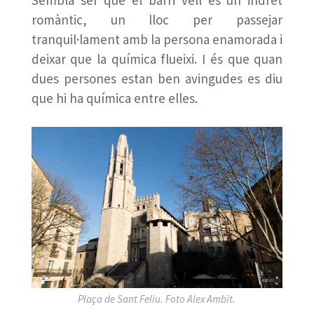
Sembla ser que el barri vell és un indret
romàntic, un lloc per passejar
tranquil·lament amb la persona enamorada i
deixar que la química flueixi. I és que quan
dues persones estan ben avingudes es diu
que hi ha química entre elles.
Plaça de Sant Feliu. Foto Alex Ambit.