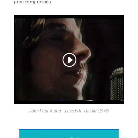
prou comprovada.
John Paul Young – Love Is In The Air (1978)