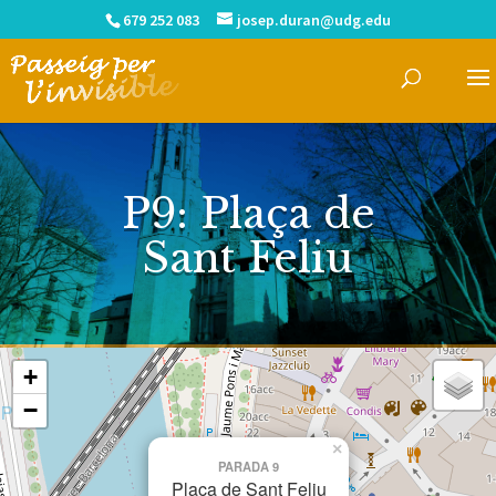
679 252 083
josep.duran@udg.edu
P9: Plaça de
Sant Feliu
+
−
×
PARADA 9
Plaça de Sant Feliu