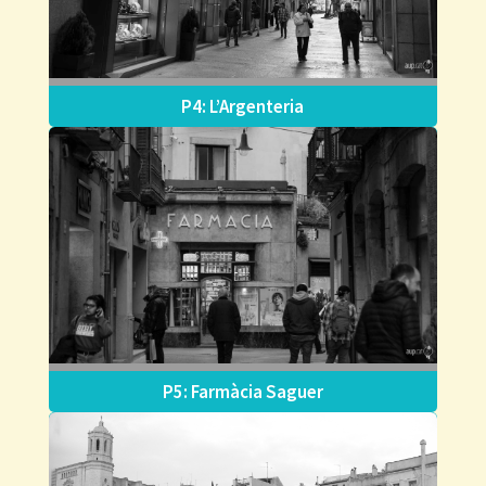
P4: L’Argenteria
P5: Farmàcia Saguer