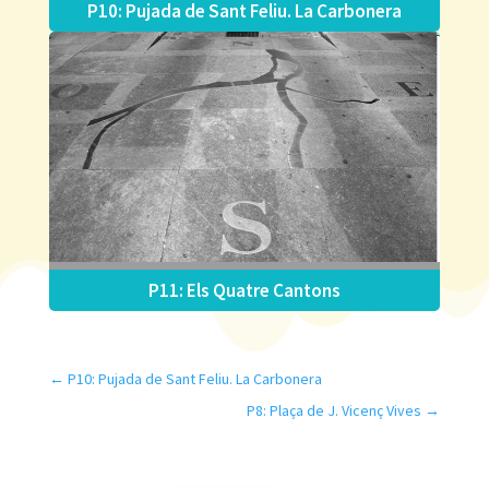
P10: Pujada de Sant Feliu. La Carbonera
P11: Els Quatre Cantons
←
P10: Pujada de Sant Feliu. La Carbonera
P8: Plaça de J. Vicenç Vives
→