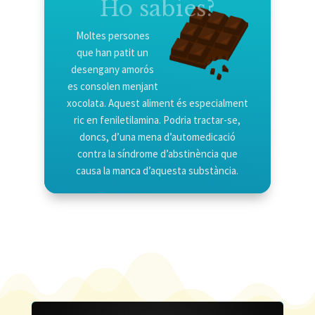
Ho sabies?
Moltes persones
que han patit un
desengany amorós
es consolen menjant
xocolata. Aquest aliment és especialment
ric en feniletilamina. Podria tractar-se,
doncs, d’una mena d’automedicació
contra la síndrome d’abstinència que
causa la manca d’aquesta substància.