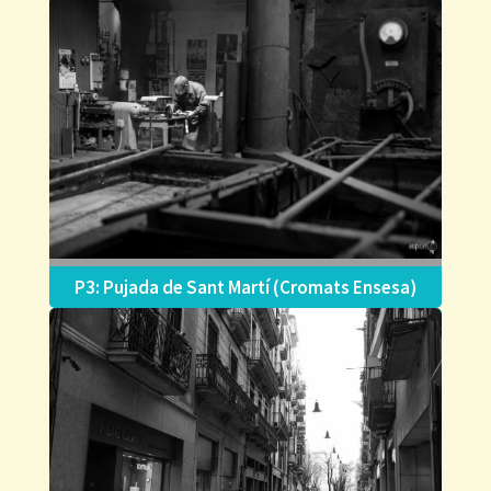
P3: Pujada de Sant Martí (Cromats Ensesa)