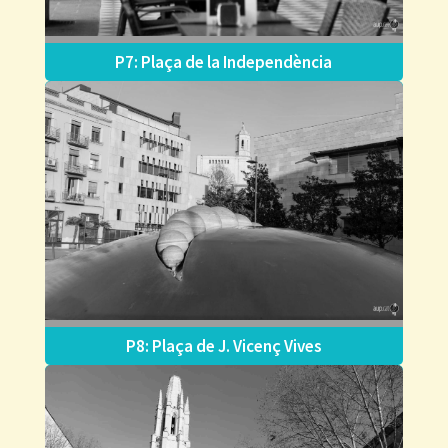
P7: Plaça de la Independència
P8: Plaça de J. Vicenç Vives