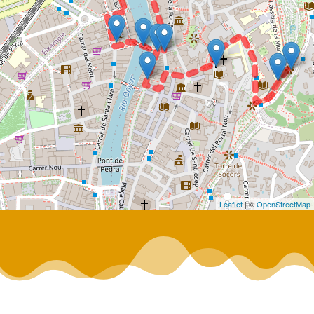
Leaflet
| ©
OpenStreetMap