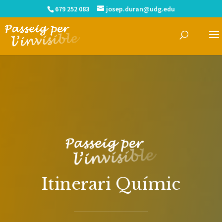
679 252 083
josep.duran@udg.edu
Itinerari Químic