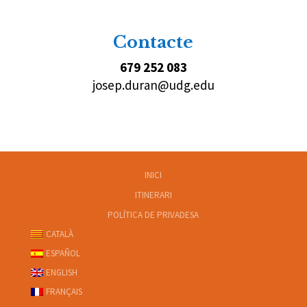
Contacte
679 252 083
josep.duran@udg.edu
INICI
ITINERARI
POLÍTICA DE PRIVADESA
CATALÀ
ESPAÑOL
ENGLISH
FRANÇAIS