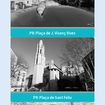
P8: Plaça de J. Vicenç Vives
P9: Plaça de Sant Feliu