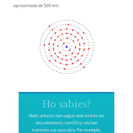
aproximada de 500 km.
Ho sabies?
Molts artistes han seguit amb interès els
descobriments científics i els han
transmès a la seva obra. Per exemple,