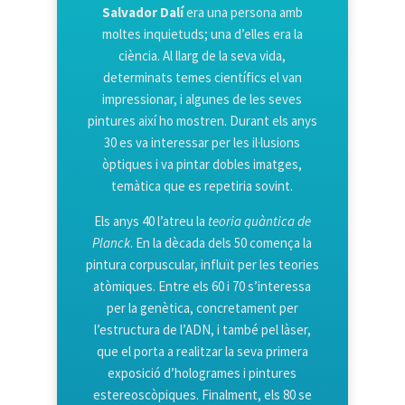
Salvador Dalí
era una persona amb
moltes inquietuds; una d’elles era la
ciència. Al llarg de la seva vida,
determinats temes científics el van
impressionar, i algunes de les seves
pintures així ho mostren. Durant els anys
30 es va interessar per les il·lusions
òptiques i va pintar dobles imatges,
temàtica que es repetiria sovint.
Els anys 40 l’atreu la
teoria quàntica de
Planck
. En la dècada dels 50 comença la
pintura corpuscular, influït per les teories
atòmiques. Entre els 60 i 70 s’interessa
per la genètica, concretament per
l’estructura de l’ADN, i també pel làser,
que el porta a realitzar la seva primera
exposició d’hologrames i pintures
estereoscòpiques. Finalment, els 80 se