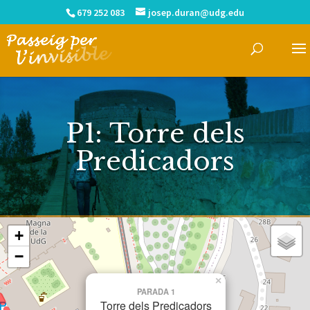
679 252 083
josep.duran@udg.edu
P1: Torre dels
Predicadors
+
−
×
PARADA 1
Torre dels Predicadors